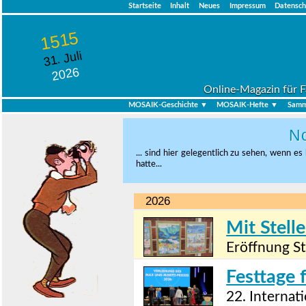
Startseite
Inhalt
Neues
Impressum
Datensch
1515
31. Juli
2026
Online-Magazin für F
MOSAIK-Geschichte ▼
MOSAIK-Hefte ▼
Samm
No
... sind hier gelegentlich zu sehen, wenn e
hatte...
2026
Mit Stell
Eröffnung St
Festtage 
22. Internat