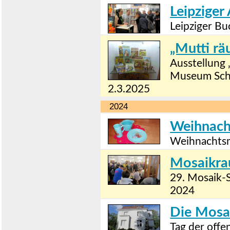
Leipziger 
Leipziger B
„Mutti rä
Ausstellung
Museum Schl
2.3.2025
2024
Weihnacht
Weihnachts
Mosaikra
29. Mosaik-
2024
Die Mosai
Tag der offe