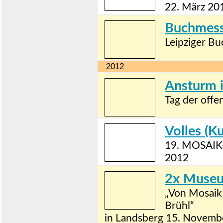
22. März 20
Buchmess
Leipziger Bu
2012
Ansturm i
Tag der off
Volles (K
19. MOSAIK
2012
2x Muse
„Von Mosaik
Brühl“
in Landsberg 15. Novemb