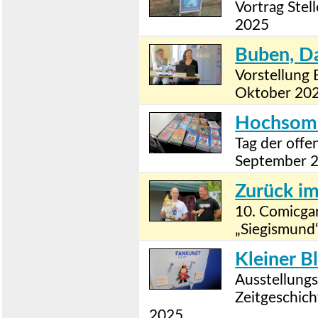
Vortrag Stel
2025
Buben, D
Vorstellung 
Oktober 20
Hochsomm
Tag der offe
September 
Zurück i
10. Comicgar
„Siegismund
Kleiner Bl
Ausstellung
Zeitgeschich
2025