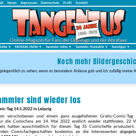
alt
Neues
Impressum
Datenschutz
Profil
Kontakt
Online-Magazin für Fans der Digedags und der Abrafaxe
ichte ▼
MOSAIK-Hefte ▼
Sammler-Infos ▼
Sammler-Kontakte ▼
Sonstiges ▼
Noch mehr Bildergeschich
er gelegentlich zu sehen, wenn es besondere Anlässe gab und ich zufällig meine
ammler sind wieder los
ic-Tag 14.5.2022 in Leipzig
em verschobenen und einem ganz ausgefallenen Gratis-Comic-Tag 
für die Comicfans am 14. Mai 2022 endlich wieder stattfinden. 22 V
bels hatten ausschließlich für diesen Tag 35 Comichefte produziert,
nden Comicfachgeschäften kostenlos an die Interessenten abgege