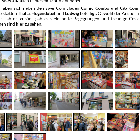
r
auch in diesem Jahr nicht dabei.
MOSAIK
g haben sich neben den zwei Comicläden
und
Comic Combo
City Comi
lsketten
,
und
beteiligt. Obwohl der Ansturm 
Thalia
Hugendubel
Ludwig
en Jahren ausfiel, gab es viele nette Begegnungen und freudige Gesich
en sind hier zu sehen.