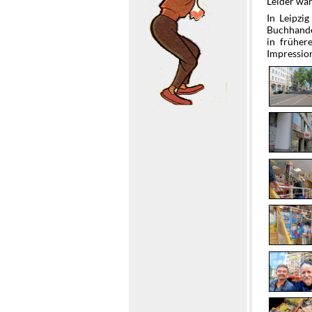
Leider wa
In Leipzi
Buchhande
in früher
Impression