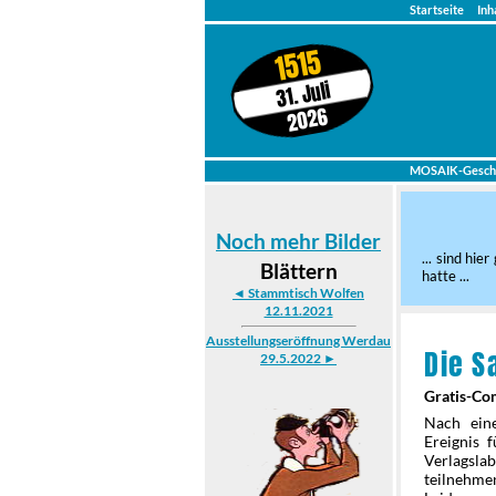
Startseite
Inh
1515
31. Juli
2026
MOSAIK-Gesch
Noch mehr Bilder
... sind hi
Blättern
hatte ...
◄ Stammtisch Wolfen
12.11.2021
Ausstellungseröffnung Werdau
Die S
29.5.2022 ►
Gratis-Com
Nach ein
Ereignis 
Verlagsla
teilnehme