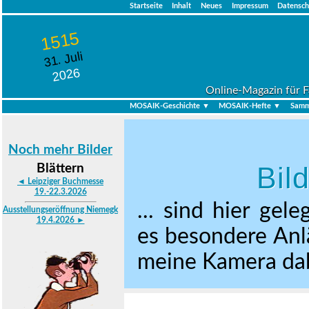
Startseite
Inhalt
Neues
Impressum
Datensch
1515
31. Juli
2026
Online-Magazin für F
MOSAIK-Geschichte ▼
MOSAIK-Hefte ▼
Samm
Noch mehr Bilder
Bil
Blättern
◄ Leipziger Buchmesse
19.-22.3.2026
... sind hier gel
Ausstellungseröffnung Niemegk
19.4.2026 ►
es besondere Anl
meine Kamera dab