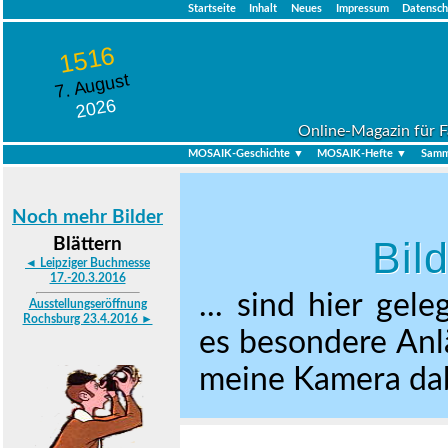
Startseite
Inhalt
Neues
Impressum
Datensch
1516
7. August
2026
Online-Magazin für F
MOSAIK-Geschichte ▼
MOSAIK-Hefte ▼
Samm
Noch mehr Bilder
Bil
Blättern
◄ Leipziger Buchmesse
17.-20.3.2016
... sind hier gel
Ausstellungseröffnung
Rochsburg 23.4.2016 ►
es besondere Anlä
meine Kamera dabe