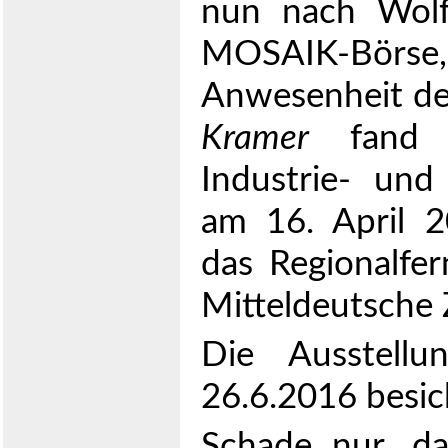
nun nach Wolf
MOSAIK-Bör
Anwesenheit de
Kramer
fand d
Industrie- un
am 16. April 
das Regionalf
Mitteldeutsche 
Die Ausstell
26.6.2016 besic
Schade nur, da