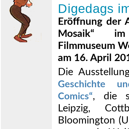
Digedags i
Eröffnung der 
Mosaik“ im
Filmmuseum W
am 16. April 20
Die Ausstellu
Geschichte u
, die s
Comics
Leipzig, Cot
Bloomington (US