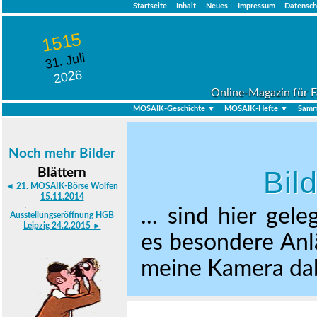
Startseite
Inhalt
Neues
Impressum
Datensch
1515
31. Juli
2026
Online-Magazin für F
MOSAIK-Geschichte ▼
MOSAIK-Hefte ▼
Samm
Noch mehr Bilder
Bil
Blättern
◄ 21. MOSAIK-Börse Wolfen
15.11.2014
... sind hier gel
Ausstellungseröffnung HGB
Leipzig 24.2.2015 ►
es besondere Anlä
meine Kamera dabe