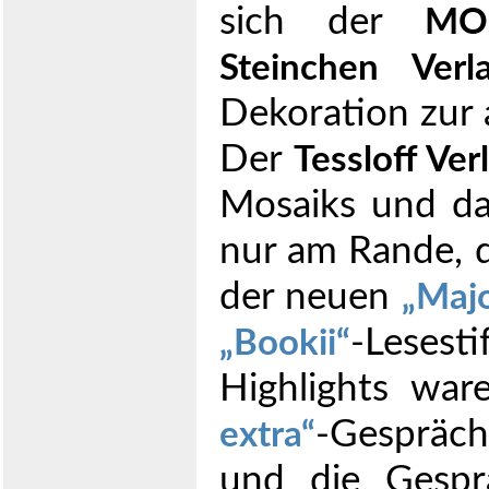
sich der
MO
Steinchen Verl
Dekoration zur 
Der
Tessloff Ver
Mosaiks und d
nur am Rande, d
der neuen
Maj
-Lesesti
Bookii
Highlights war
-Gespräch
extra
und die Gespr