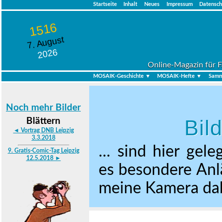
Startseite
Inhalt
Neues
Impressum
Datensch
1516
7. August
2026
Online-Magazin für F
MOSAIK-Geschichte ▼
MOSAIK-Hefte ▼
Samm
Noch mehr Bilder
Bil
Blättern
◄ Vortrag DNB Leipzig
3.3.2018
... sind hier gel
9. Gratis-Comic-Tag Leipzig
12.5.2018 ►
es besondere Anlä
meine Kamera dabe