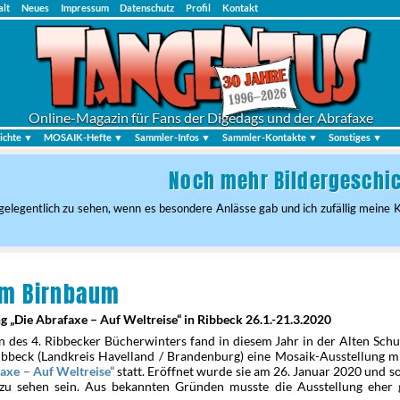
alt
Neues
Impressum
Datenschutz
Profil
Kontakt
Online-Magazin für Fans der Digedags und der Abrafaxe
ichte ▼
MOSAIK-Hefte ▼
Sammler-Infos ▼
Sammler-Kontakte ▼
Sonstiges ▼
Noch mehr Bildergeschich
er gelegentlich zu sehen, wenn es besondere Anlässe gab und ich zufällig meine
rm Birnbaum
g „Die Abrafaxe – Auf Weltreise“ in Ribbeck 26.1.-21.3.2020
 des 4. Ribbecker Bücherwinters fand in diesem Jahr in der Alten Schu
Ribbeck (Landkreis Havelland / Brandenburg) eine Mosaik-Ausstellung m
statt. Eröffnet wurde sie am 26. Januar 2020 und so
axe – Auf Weltreise
zu sehen sein. Aus bekannten Gründen musste die Ausstellung eher 