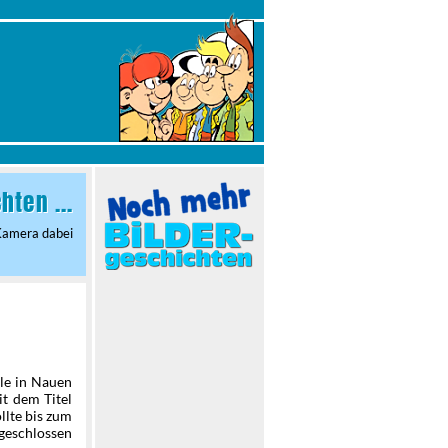
ten ...
 Kamera dabei
le in Nauen
it dem Titel
llte bis zum
geschlossen