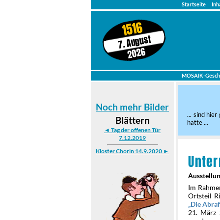
Startseite
Inh
1516
7. August
2026
MOSAIK-Gesch
Noch mehr Bilder
... sind hi
Blättern
hatte ...
◄ Tag der offenen Tür
7.12.2019
Kloster Chorin 14.9.2020 ►
Unte
Ausstellun
Im Rahmen
Ortsteil 
Die Abraf
21. März 