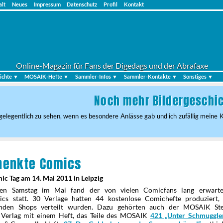
alt
Neues
Impressum
Datenschutz
Profil
Kontakt
Online-Magazin für Fans der Digedags und der Abrafaxe
ichte ▼
MOSAIK-Hefte ▼
Sammler-Infos ▼
Sammler-Kontakte ▼
Sonstiges ▼
Noch mehr Bildergeschich
er gelegentlich zu sehen, wenn es besondere Anlässe gab und ich zufällig meine
henkte Comics
ic Tag am 14. Mai 2011 in Leipzig
en Samstag im Mai fand der von vielen Comicfans lang erwarte
ics statt. 30 Verlage hatten 44 kostenlose Comichefte produziert,
enden Shops verteilt wurden. Dazu gehörten auch der MOSAIK Ste
 Verlag mit einem Heft, das Teile des MOSAIK
421 „Unter Schmuggle