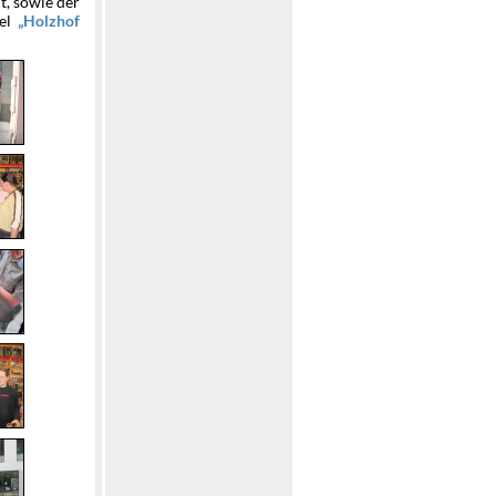
t, sowie der
tel
Holzhof