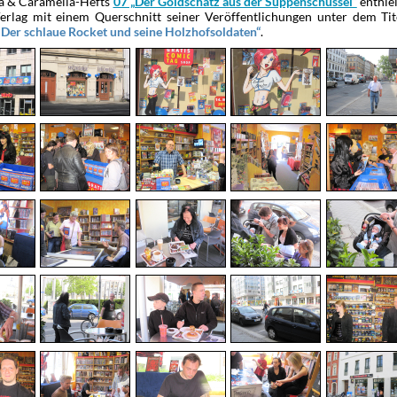
la & Caramella-Hefts
enthiel
07 „Der Goldschatz aus der Suppenschüssel“
erlag mit einem Querschnitt seiner Veröffentlichungen unter dem Ti
.
 Der schlaue Rocket und seine Holzhofsoldaten