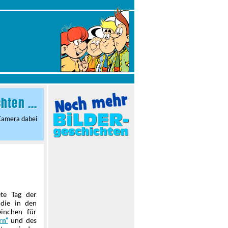
ten ...
 Kamera dabei
te Tag der
 die in den
inchen für
und des
rn“