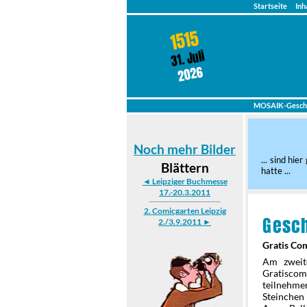
Startseite
Inh
1515
31. Juli
2026
MOSAIK-Gesch
Noch mehr Bilder
... sind hi
Blättern
hatte ...
◄ Leipziger Buchmesse
17.-20.3.2011
2. Comicgarten Leipzig
Gesc
2./3.9.2011 ►
Gratis Com
Am zweit
Gratiscom
teilnehm
Steinchen