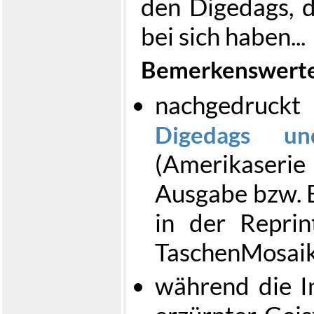
den Digedags, d
bei sich haben...
Bemerkenswerte
nachgedruck
Digedags un
(Amerikaser
Ausgabe bzw. B
in der Repri
TaschenMosai
während die In