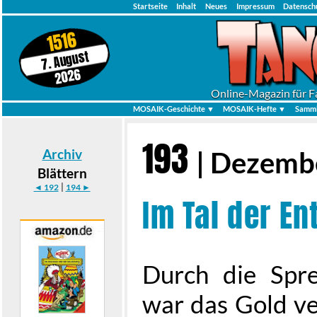
Startseite
Inhalt
Neues
Impressum
Datensch
1516
7. August
2026
Online-Magazin für F
MOSAIK-Geschichte ▼
MOSAIK-Hefte ▼
Samml
193
Archiv
| Dezemb
Blättern
|
◄ 192
194 ►
Im Tal der E
Durch die Spr
war das Gold ve