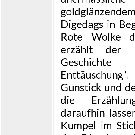
goldglänzende
Digedags in Beg
Rote Wolke da
erzählt der 
Geschicht
Enttäuschung
Gunstick und de
die Erzählun
daraufhin lasse
Kumpel im Stic