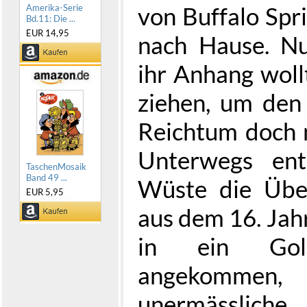
von Buffalo Spr
Amerika-Serie
Bd.11: Die ...
EUR 14,95
nach Hause. Nu
ihr Anhang woll
ziehen, um den
Reichtum doch n
Unterwegs ent
TaschenMosaik
Band 49 ...
Wüste die Über
EUR 5,95
aus dem 16. Jah
in ein Gol
angekomme
unermässli