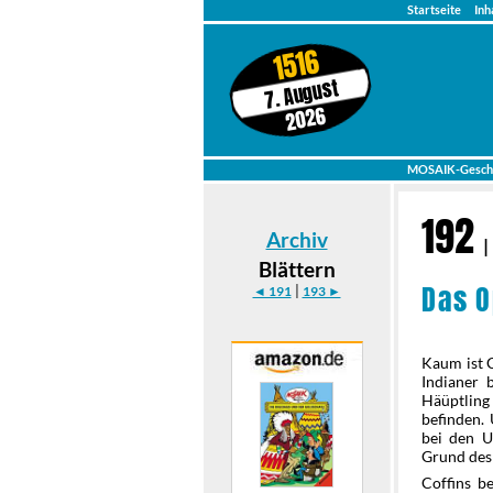
Startseite
Inh
1516
7. August
2026
MOSAIK-Gesch
192
Archiv
Blättern
Das O
|
◄ 191
193 ►
Kaum ist C
Indianer 
Häüptling
befinden.
bei den U
Grund des 
Coffins b