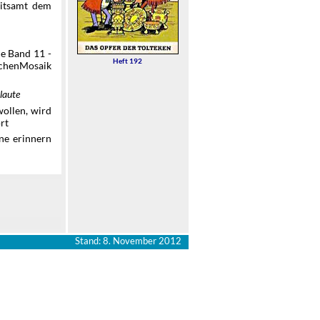
mitsamt dem
e Band 11 -
Heft 192
schenMosaik
laute
wollen, wird
rt
ine erinnern
Stand: 8. November 2012