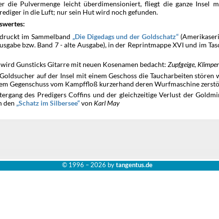
r die Pulvermenge leicht überdimensioniert, fliegt die ganze Insel 
rediger in die Luft; nur sein Hut wird noch gefunden.
swertes:
druckt im Sammelband
(Amerikaseri
Die Digedags und der Goldschatz
usgabe bzw. Band 7 - alte Ausgabe), in der Reprintmappe XVI und im Ta
 wird Gunsticks Gitarre mit neuen Kosenamen bedacht:
Zupfgeige, Klimper
 Goldsucher auf der Insel mit einem Geschoss die Taucharbeiten stören 
nem Gegenschuss vom Kampffloß kurzerhand deren Wurfmaschine zerstö
tergang des Predigers Coffins und der gleichzeitige Verlust der Goldm
an den
von
Karl May
Schatz im Silbersee
© 1996 –
2026 by
tangentus.de