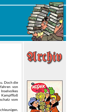
nu. Doch die
rfahren von
Inselvolkes
n Kampffloß
dschatz vom
chleunigen.