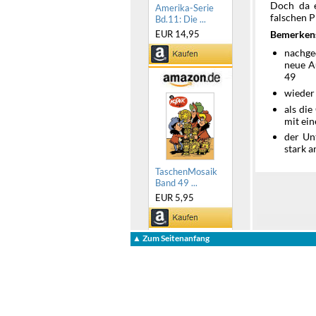
Doch da e
Amerika-Serie
falschen P
Bd.11: Die ...
EUR 14,95
Bemerken
nachge
neue A
49
wieder
als die
mit ei
der Un
stark 
TaschenMosaik
Band 49 ...
EUR 5,95
▲ Zum Seitenanfang