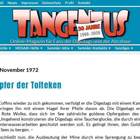
alt
Neues
Impressum
Datenschutz
Profil
Kontakt
Online-Magazin für Fans der Digedags und der Abrafaxe
ichte ▼
MOSAIK-Hefte ▼
Sammler-Infos ▼
Sammler-Kontakte ▼
Sonstiges ▼
| November 1972
pfer der Tolteken
offins wieder zu sich gekommen, verfolgt er die Digedags mit einem Ka
bringen ihn mit einem Hagel ihrer Pfeile davon ab. Die Digedags e
 Rote Wolke, dass sich im See zahlreiche goldene Opfergaben des 
 Umgehend konstruieren die Digedags eine Taucherglocke, die durch ei
nterwasserarbeiten geschützt werden soll. Es gelingt ihnen, den Gol
Sees zu bergen. –
eschließt nun, die Ausbeutung der Mine durch eine Sprengung zu bes