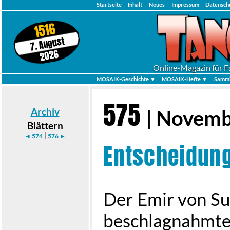
Startseite
Inhalt
Neues
Impressum
Datensch
1516
7. August
2026
Online-Magazin für F
MOSAIK-Geschichte ▼
MOSAIK-Hefte ▼
Samml
575
Archiv
| Novem
Blättern
|
◄ 574
576 ►
Entscheidung
Der Emir von Su
beschlagnahmte