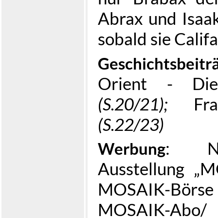
Abrax und Isaa
sobald sie Calif
Geschichtsbeitr
Orient - Die
(S.20/21);
Fr
(S.22/23)
: N
Werbung
Ausstellung „M
MOSAIK-Bö
MOSAIK-Abo