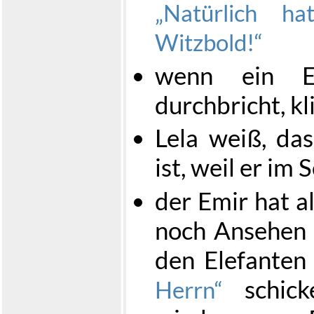
Natürlich h
Witzbold!
wenn ein El
durchbricht, kl
Lela weiß, das
ist, weil er im 
der Emir hat 
noch Ansehen b
den Elefante
schick
Herrn