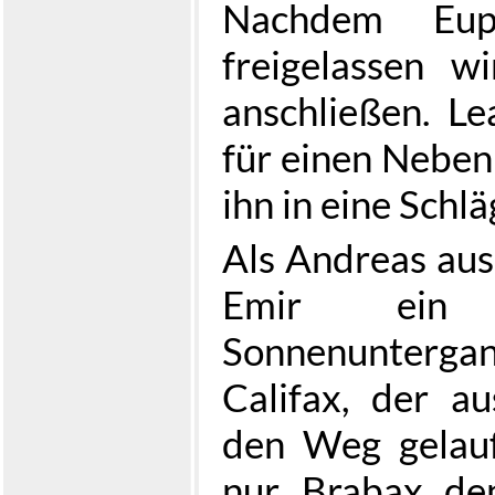
Nachdem Eu
freigelassen wi
anschließen. L
für einen Nebenb
ihn in eine Schlä
Als Andreas ausl
Emir ein 
Sonnenuntergan
Califax, der a
den Weg gelaufe
nur Brabax de