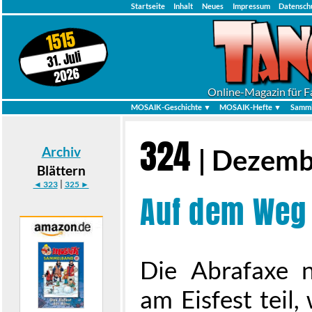
Startseite
Inhalt
Neues
Impressum
Datensch
1515
31. Juli
2026
Online-Magazin für F
MOSAIK-Geschichte ▼
MOSAIK-Hefte ▼
Samml
324
Archiv
| Dezemb
Blättern
|
◄ 323
325 ►
Auf dem Weg
Die Abrafaxe 
am Eisfest teil,