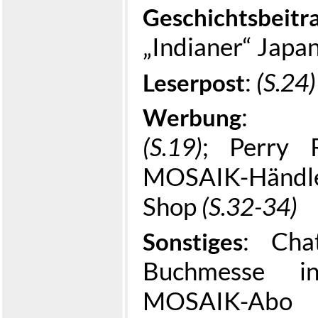
Geschichtsbeitr
„Indianer“ Japan
:
(S.24)
Leserpost
: Kin
Werbung
(S.19)
; Perry
MOSAIK-Händ
Shop
(S.32-34)
: Cha
Sonstiges
Buchmesse i
MOSAI