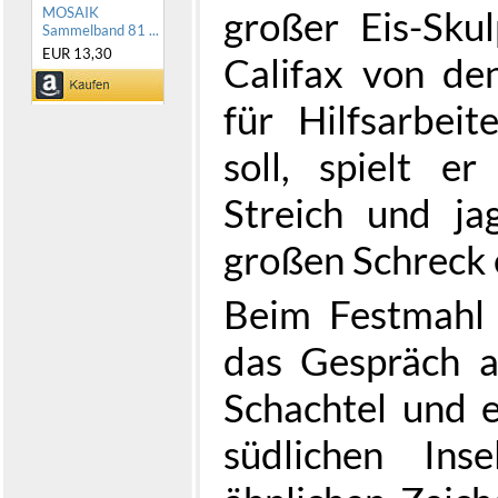
großer Eis-Skul
MOSAIK
Sammelband 81 ...
EUR 13,30
Califax von de
für Hilfsarbei
soll, spielt e
Streich und ja
großen Schreck 
Beim Festmahl 
das Gespräch a
Schachtel und e
südlichen Inse