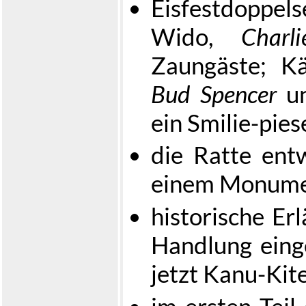
Eisfestdoppel
Wido,
Charli
Zaungäste; K
Bud Spencer
un
ein Smilie-piese
die Ratte entw
einem Monume
historische Er
Handlung eing
jetzt Kanu-Kit
im ersten Teil