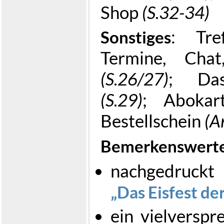
Shop
(S.32-34)
: Tre
Sonstiges
Termine, Cha
(S.26/27)
; Das
(S.29)
; Abokar
Bestellschein
(A
Bemerkenswert
nachgedruck
Das Eisfest de
ein vielverspr