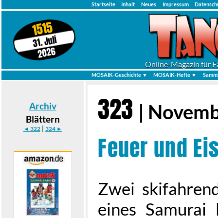
Startseite
Inhalt
Neues
Impressum
Datensch
1515
31. Juli
2026
Online-Magazin für F
MOSAIK-Geschichte ▼
MOSAIK-Hefte ▼
Samml
323
Archiv
| Novem
Blättern
|
◄ 322
324 ►
Feuer und Ei
Zwei skifahren
eines Samurai 