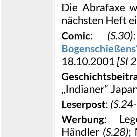
Die Abrafaxe w
nächsten Heft ei
:
(S.30)
Comic
Bogenschießens
18.10.2001
[SI 
Geschichtsbeitr
„Indianer“ Japa
:
(S.24
Leserpost
: L
Werbung
Händler
(S.28)
;