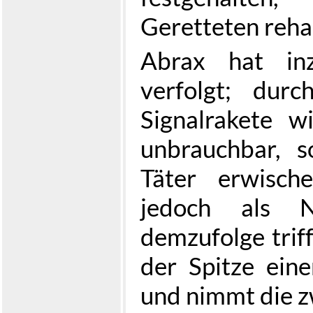
Geretteten rehab
Abrax hat inz
verfolgt; dur
Signalrakete w
unbrauchbar, 
Täter erwisch
jedoch als No
demzufolge trif
der Spitze einer
und nimmt die z