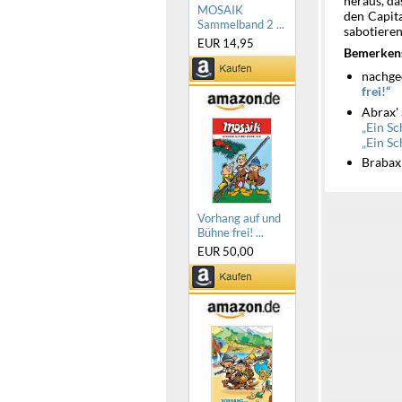
heraus, da
MOSAIK
den Capit
Sammelband 2 ...
sabotiere
EUR 14,95
Bemerken
nachge
frei!
Abrax'
Ein Sc
Ein Sc
Brabax 
Vorhang auf und
Bühne frei! ...
EUR 50,00