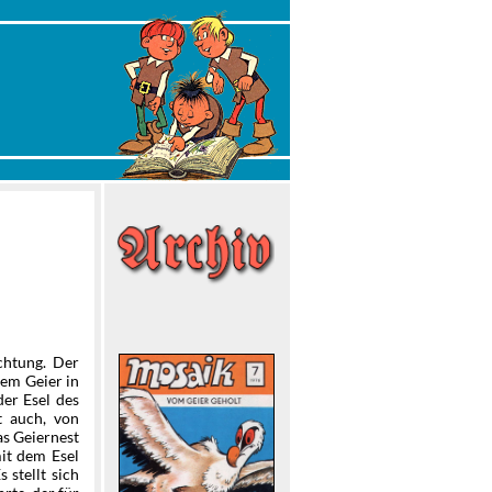
chtung. Der
nem Geier in
der Esel des
t auch, von
as Geiernest
mit dem Esel
 stellt sich