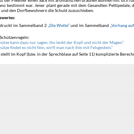
ss der Pikenier einen Sack mit aromatischen braunen Bohnen mit sich füh
ano bestimmt war. Jener plant gerade mit dem Gesandten Pettipedale, d
n und den Dorfbewohnern die Schuld zuzuschieben.
swertes:
druckt im Sammelband 2
und im Sammelband
Die Wette
Vorhang au
 Schützenregeln:
hütze kann dazu nur sagen, ihn lenkt der Kopf und nicht der Magen.
hütze findet es nicht fein, wirft man nach ihm mit Felsgestein.
stellt im Kopf (bzw. in der Sprechblase auf Seite 11) komplizierte Berec