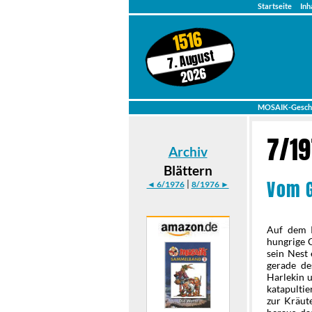
Startseite
Inh
1516
7. August
2026
MOSAIK-Gesch
7/1
Archiv
Blättern
Vom G
|
◄ 6/1976
8/1976 ►
Auf dem R
hungrige C
sein Nest 
gerade de
Harlekin u
katapulti
zur Kräute