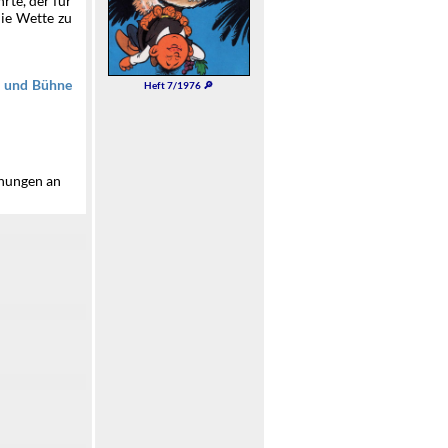
rte, der für
ie Wette zu
f und Bühne
Heft 7/1976 🔎
hnungen an