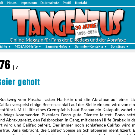
alt
Neues
Impressum
Datenschutz
Profil
Kontakt
Online-Magazin für Fans der Digedags und der Abrafaxe
ichte ▼
MOSAIK-Hefte ▼
Sammler-Infos ▼
Sammler-Kontakte ▼
Sonstiges ▼
976
| 7
eier geholt
ückweg vom Pascha rasten Harlekin und die Abrafaxe auf einer Li
alifax verspeist einige Beeren, schläft auf der Stelle ein und wird von ei
entführt. Mit Hilfe eines Grenzpfahls baut Brabax ein Katapult, wobei 
s Wegs kommenden Pikeniers Bono gute Dienste leistet. Bono setz
nd Abrax gereizt, den Felsbrocken in Gang, mit dessen Hilfe Brabax in d
ert wird und Califax befreit. Der immer noch schlafende Califax wird 
rfrau Jana gebracht, die Califax' Speise als Schlafbeeren identifiziert. Es