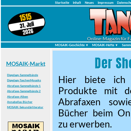
Startseite
Inhalt
Neues
Impressum
Datensch
1515
31. Juli
2026
Online-Magazin für F
MOSAIK-Geschichte ▼
MOSAIK-Hefte ▼
Samml
Der Sh
MOSAIK-Markt
Digedags-Sammelbände
Hier biete ich 
Digedags-TaschenMosaiks
Abrafaxe-Sammelbände 1
Produkte mit 
Abrafaxe-Sammelbände 2
Abrafaxe-Alben
Abrafaxen sowi
Annabellas-Bücher
MOSAIK-Sekundärliteratur
Bücher beim On
zu erwerben.