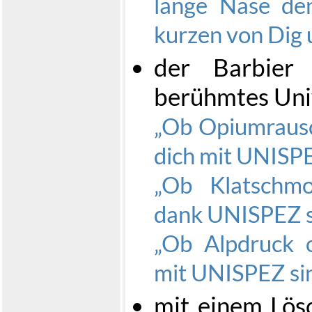
lange Nase den
kurzen von Dig 
der Barbier 
berühmtes Univ
Ob Opiumrausc
dich mit UNISP
Ob Klatschmo
dank UNISPEZ si
Ob Alpdruck o
mit UNISPEZ sin
mit einem Lös