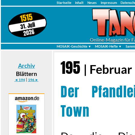
Startseite
Inhalt
Neues
Impressum
Datensch
1515
31. Juli
2026
Online-Magazin für F
MOSAIK-Geschichte ▼
MOSAIK-Hefte ▼
Samml
195
Archiv
| Februar
Blättern
|
◄ 194
196 ►
Der Pfandl
Town