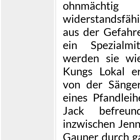
ohnmächti
widerstandsfähi
aus der Gefahr
ein Spezialmi
werden sie wie
Kungs Lokal e
von der Sänger
eines Pfandlei
Jack befreun
inzwischen Jenny
Gauner durch ga