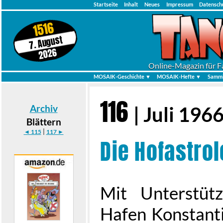
Startseite
Inhalt
Neues
Impressum
Datensch
1516
7. August
2026
Online-Magazin für F
MOSAIK-Geschichte ▼
MOSAIK-Hefte ▼
Samml
116
Archiv
| Juli 196
Blättern
|
◄ 115
117 ►
Die Hofastro
Mit Unterstüt
Hafen Konstanti