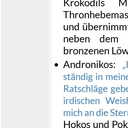
Krokodils 
Thronhebemas
und übernimmt
neben dem T
bronzenen Lö
Andronikos:
ständig in mein
Ratschläge geb
irdischen Wei
mich an die Ste
Hokos und Pok