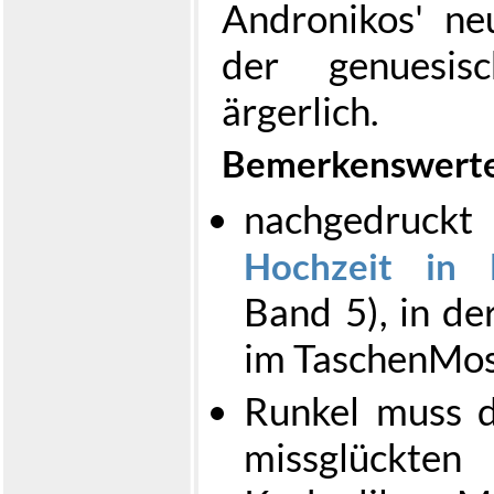
Andronikos' ne
der genuesis
ärgerlich.
Bemerkenswerte
nachgedruck
Hochzeit in 
Band 5), in d
im TaschenMos
Runkel muss 
missglückt