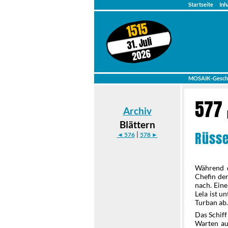
Startseite
Inh
1515
31. Juli
2026
MOSAIK-Gesch
577
Archiv
Blättern
Rüsse
|
◄ 576
578 ►
Während d
Chefin der
nach. Eine
Lela ist u
Turban ab
Das Schiff
Warten auf