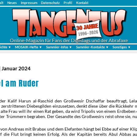
alt
Neues
Impressum
Datenschutz
Profil
Kontakt
Online-Magazin für Fans der Digedags und der Abrafaxe
ichte ▼
MOSAIK-Hefte ▼
Sammler-Infos ▼
Sammler-Kontakte ▼
Sonstiges ▼
| Januar 2024
l am Ruder
er Kalif Harun al-Raschid den Großwesir Dschaffar beauftragt, Lela
 zerstrittenen Diebesgilden einzusetzen, denkt diese über die Rückkehr
 alte Frau will ihr einen Rat geben, da wird Tripolis von einem Erdbeben 
nter Trümmern begraben. Der Gesandte des Großwesirs reist ohne sie, n
.
 von Andreas mit Brabax und dem Elefanten hängt bei Ebbe auf einer Klip
 die Flut bringt keinen Erfolg. Als der Kapitän bereits Abul Abbas au