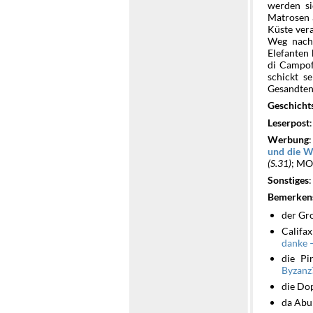
werden si
Matrosen a
Küste vera
Weg nach 
Elefanten
di Campof
schickt s
Gesandten 
Geschicht
Leserpost
Werbung
und die W
(S.31)
; MO
Sonstiges
Bemerken
der Gr
Califa
danke –
die Pi
Byzanz?
die Dop
da Abul