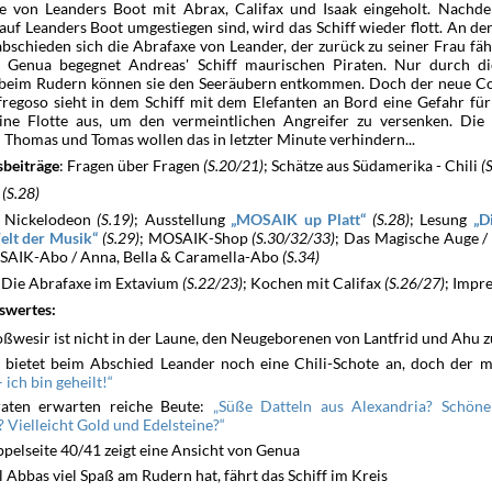
e von Leanders Boot mit Abrax, Califax und Isaak eingeholt. Nachd
uf Leanders Boot umgestiegen sind, wird das Schiff wieder flott. An de
bschieden sich die Abrafaxe von Leander, der zurück zu seiner Frau fä
Genua begegnet Andreas' Schiff maurischen Piraten. Nur durch di
 beim Rudern können sie den Seeräubern entkommen. Doch der neue C
regoso sieht in dem Schiff mit dem Elefanten an Bord eine Gefahr fü
eine Flotte aus, um den vermeintlichen Angreifer zu versenken. Die 
Thomas und Tomas wollen das in letzter Minute verhindern...
: Fragen über Fragen
(S.20/21)
; Schätze aus Südamerika - Chili
(
sbeiträge
:
(S.28)
: Nickelodeon
(S.19)
; Ausstellung
(S.28)
; Lesung
MOSAIK up Platt
D
(S.29)
; MOSAIK-Shop
(S.30/32/33)
; Das Magische Auge /
elt der Musik
SAIK-Abo / Anna, Bella & Caramella-Abo
(S.34)
: Die Abrafaxe im Extavium
(S.22/23)
; Kochen mit Califax
(S.26/27)
; Imp
swertes:
oßwesir ist nicht in der Laune, den Neugeborenen von Lantfrid und Ahu 
x bietet beim Abschied Leander noch eine Chili-Schote an, doch der 
 ich bin geheilt!
raten erwarten reiche Beute:
Süße Datteln aus Alexandria? Schöne
 Vielleicht Gold und Edelsteine?
pelseite 40/41 zeigt eine Ansicht von Genua
 Abbas viel Spaß am Rudern hat, fährt das Schiff im Kreis