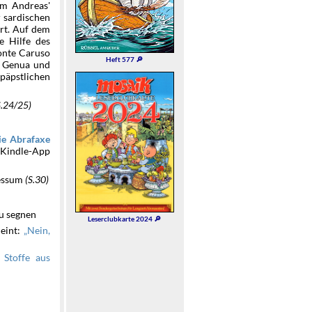
em Andreas'
r sardischen
hrt. Auf dem
e Hilfe des
onte Caruso
Heft 577 🔎
r Genua und
päpstlichen
S.24/25)
ie Abrafaxe
 Kindle-App
ressum
(S.30)
zu segnen
Leserclubkarte 2024 🔎
meint:
Nein,
 Stoffe aus