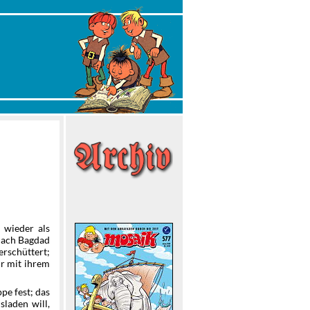
 wieder als
 nach Bagdad
erschüttert;
ur mit ihrem
pe fest; das
sladen will,