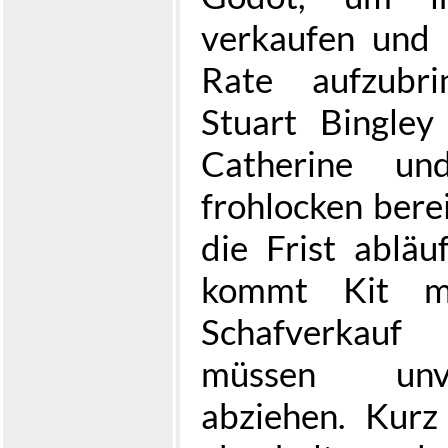
verkaufen und 
Rate aufzubr
Stuart Bingle
Catherine un
frohlocken bere
die Frist abläu
kommt Kit 
Schafverkauf
müssen unve
abziehen. Kur