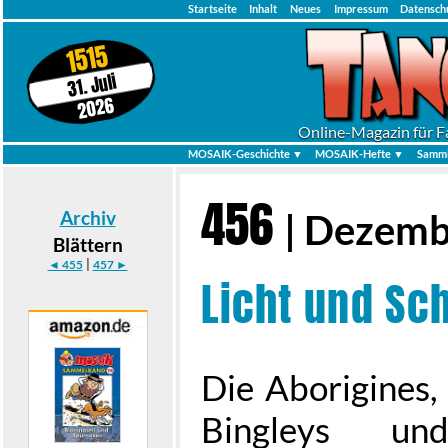
Startseite
Inhalt
Neues
Impressum
Datensch
1515
31. Juli
2026
Online-Magazin für F
MOSAIK-Geschichte ▼
MOSAIK-Hefte ▼
Samml
456
Archiv
| Dezemb
Blättern
|
◄ 455
457 ►
Licht und Sc
Die Aborigines,
Bingleys u