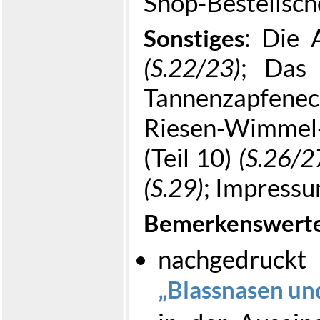
Shop-Bestellsch
: Die 
Sonstiges
(S.22/23)
; Das 
Tannenzapfen
Riesen-Wimmel
(Teil 10)
(S.26/2
(S.29)
; Impress
Bemerkenswert
nachgedruckt
Blassnasen un