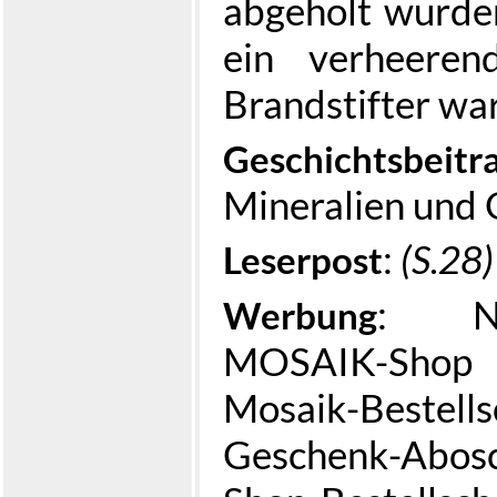
abgeholt wurden
ein verheeren
Brandstifter w
Geschichtsbeitr
Mineralien und 
:
(S.28)
Leserpost
: N
Werbung
MOSAIK-Sho
Mosaik-Bestell
Geschenk-Abos