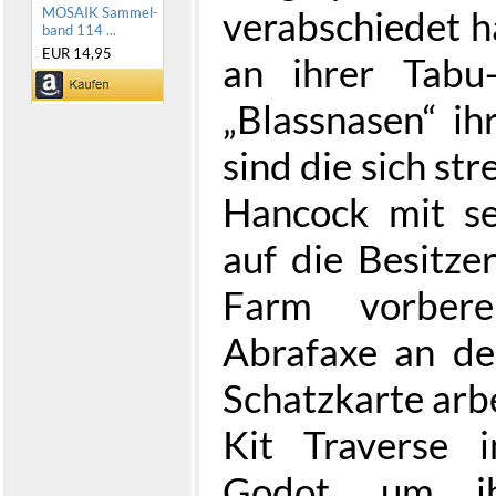
verabschiedet ha
MOSAIK Sammel-
band 114 ...
EUR 14,95
an ihrer Tabu
„Blassnasen“ ih
sind die sich st
Hancock mit se
auf die Besitze
Farm vorbere
Abrafaxe an de
Schatzkarte arb
Kit Traverse 
Godot, um i