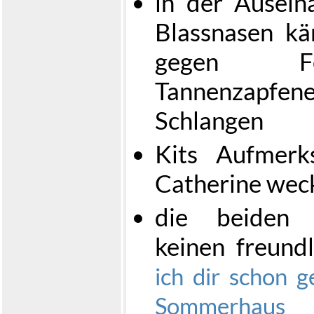
in der Ausein
Blassnasen kä
gegen Fe
Tannenzapfene
Schlangen
Kits Aufmerk
Catherine weck
die beiden 
keinen freun
ich dir schon g
Sommerhaus