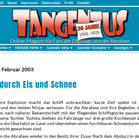
alt
Neues
Impressum
Datenschutz
Profil
Kontakt
Online-Magazin für Fans der Digedags und der Abrafaxe
ichte ▼
MOSAIK-Hefte ▼
Sammler-Infos ▼
Sammler-Kontakte ▼
Sonstiges ▼
| Februar 2003
durch Eis und Schnee
re Explosion macht das Schiff unbrauchbar; kurze Zeit später ist
und den beiden Ninjas verlassen. Für die Abrafaxe und ihre Begleiter,
es nach näherer Bekanntschaft mit der fliegenden Schiffsglocke pausen
seine Tochter Toshika, bleiben als Fahrzeuge nur drei große Kochkessel 
ie die Überfahrt an Land und überstehen einen furchtbaren Schneesturm
 nicht gewachsen sind.
n die Abrafaxe wieder in den Besitz ihrer Dose. Nach dem Absturz in d