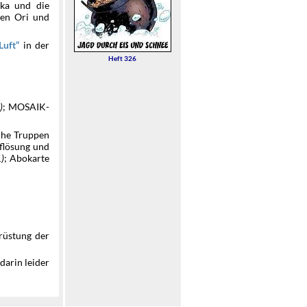
ika und die
fen Ori und
in der
Luft
Heft 326
)
; MOSAIK-
iche Truppen
flösung und
1)
; Abokarte
rüstung der
darin leider