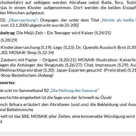
schollenfahrt auf selbigem werden Abrafaxe nebst Ratte, Toru, Tosh
injas in einem Kloster aufgenommen. Dort werden die beiden Eiszap
den Mönchen aufgetaut.
22)
:
: Onepager, der unter dem Titel
Überraschung
Nichts als heiße 
vom 13.1.2000 abgedruckt wurde
[SI 200]
: Die Meiji-Zeit – Ein Teenager wird Kaiser
(S.24/25)
sbeitrag
:
(S.28/29)
: Kinderüberraschung
(S.19)
; Lego
(S.23)
; Dr. Quendts Russisch Brot
(S.30
S.30)
; MOSAIK-Shop
(S.32-34)
: Zaubern mit Papier – Origami
(S.20/21)
; MOSAIK-Illustration: Kaiserl
egen die Anhänger des Shogunats
(S.26/27)
; Chat, Impressum
(S.29)
; Au
Weihnachtspreisrätsel
(S.30)
; Japan-Experten gesucht! (Preisrätsel)
(S.3
Shop-Bestellschein
(Anhang)
:
swertes
druckt im Sammelband 82
Die Heilung des Samurai
Geschichte eingebettet ist die Sage von der Schneefrau Ôyuki
nch Ikihara erläutert den Abrafaxen (und uns) die Bekleidung und Aus
 und Bettelmönche
Heft ist das
. MOSAIK aller Zeiten, eine konvenable Würdigung wird 
555
st