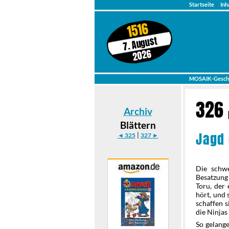
Startseite
Inh
1516
7. August
2026
MOSAIK-Gesch
326
Archiv
Blättern
Jagd 
|
◄ 325
327 ►
Die schwe
Besatzung 
Toru, der 
hört, und 
schaffen s
die Ninjas
So gelange