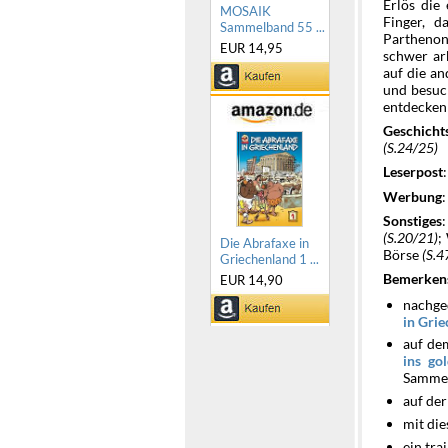
Erlös die
MOSAIK
Finger, d
Sammelband 55 ...
Parthenon
EUR 14,95
schwer ar
auf die an
und besuc
entdecken 
Geschicht
(S.24/25)
Leserpost
Werbung
Sonstiges
(S.20/21)
;
Die Abrafaxe in
Börse
(S.4
Griechenland 1 ...
Bemerken
EUR 14,90
nachge
in Gri
auf dem
ins go
Samme
auf der
mit di
ein tra