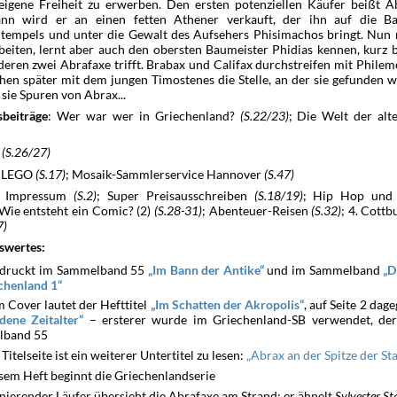
 eigene Freiheit zu erwerben. Den ersten potenziellen Käufer beißt A
ann wird er an einen fetten Athener verkauft, der ihn auf die Ba
tempels und unter die Gewalt des Aufsehers Phisimachos bringt. Nun
beiten, lernt aber auch den obersten Baumeister Phidias kennen, kurz 
deren zwei Abrafaxe trifft. Brabax und Califax durchstreifen mit Philem
hen später mit dem jungen Timostenes die Stelle, an der sie gefunden 
sie Spuren von Abrax...
: Wer war wer in Griechenland?
(S.22/23)
; Die Welt der alt
sbeiträge
:
(S.26/27)
: LEGO
(S.17)
; Mosaik-Sammlerservice Hannover
(S.47)
: Impressum
(S.2)
; Super Preisausschreiben
(S.18/19)
; Hip Hop und G
 Wie entsteht ein Comic? (2)
(S.28-31)
; Abenteuer-Reisen
(S.32)
; 4. Cott
7)
swertes:
druckt im Sammelband 55
und im Sammelband
Im Bann der Antike
D
echenland 1
 Cover lautet der Hefttitel
, auf Seite 2 dag
Im Schatten der Akropolis
– ersterer wurde im Griechenland-SB verwendet, de
ldene Zeitalter
lband 55
 Titelseite ist ein weiterer Untertitel zu lesen:
Abrax an der Spitze der St
esem Heft beginnt die Griechenlandserie
inierender Läufer übersieht die Abrafaxe am Strand; er ähnelt
Sylvester St