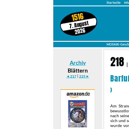
Startseite
Inh
1516
7. August
2026
MOSAIK-Gesch
218
Archiv
|
Blättern
Barfu
|
◄ 217
219 ►
)
Am Strand
bewusstlo
nach sein
sich und 
wurde von