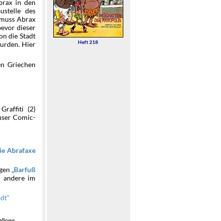
brax in den
ustelle des
 muss Abrax
bevor dieser
on die Stadt
Heft 218
wurden. Hier
en Griechen
raffiti (2)
buser Comic-
ie Abrafaxe
egen
Barfuß
r andere im
adt
allone