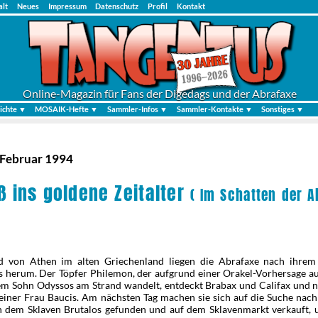
alt
Neues
Impressum
Datenschutz
Profil
Kontakt
Online-Magazin für Fans der Digedags und der Abrafaxe
ichte ▼
MOSAIK-Hefte ▼
Sammler-Infos ▼
Sammler-Kontakte ▼
Sonstiges ▼
 Februar 1994
ß ins goldene Zeitalter
( Im Schatten der A
 von Athen im alten Griechenland liegen die Abrafaxe nach ihrem
s herum. Der Töpfer Philemon, der aufgrund einer Orakel-Vorhersage au
em Sohn Odyssos am Strand wandelt, entdeckt Brabax und Califax und n
seiner Frau Baucis. Am nächsten Tag machen sie sich auf die Suche nac
 dem Sklaven Brutalos gefunden und auf dem Sklavenmarkt verkauft,