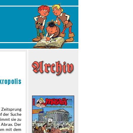
kropolis
 Zeitsprung
f der Suche
immt sie zu
h Abrax. Der
 um mit dem