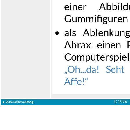
einer Abbil
Gummifiguren 
als Ablenkun
Abrax einen 
Computerspiel
Oh...da! Seht 
Affe!
© 1996 
▲ Zum Seitenanfang