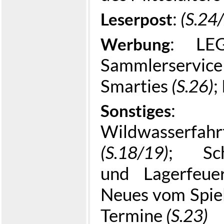
:
(S.24
Leserpost
: L
Werbung
Sammlerserv
Smarties
(S.26)
;
: I
Sonstiges
Wildwasserfahr
(S.18/19)
; Sch
und Lagerfeu
Neues vom Spie
Termine
(S.23)