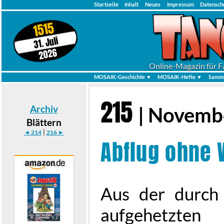
Startseite
Inhalt
Neues
Impressum
Datensch
1515
31. Juli
2026
Online-Magazin für F
MOSAIK-Geschichte ▼
MOSAIK-Hefte ▼
Samml
215
Archiv
| Novemb
Blättern
|
◄ 214
216 ►
Abflug ohne 
Aus der durch
aufgehetzte