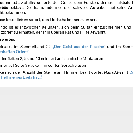
us einlädt. Zufällig gehörte der Ochse dem Fürsten, der sich alsbald 
eddin
beklagt. Der kann, indem er drei schwere Aufgaben auf seine Art
cht bekommen.
axe beschließen sofort, den Hodscha kennenzulernen.
ndo ist es inzwischen gelungen, sich beim Sultan einzuschleimen und
tzbrief zu erhalten, der ihm überall Rat und Hilfe gewährt.
swertes:
edruckt im Sammelband 22
und im Samm
Der Geist aus der Flasche
nhaften Orient
l der Seiten 2, 5 und 13 erinnert an islamische Miniaturen
ner auf Seite 3 gackern in echten Sprechblasen
age nach der Anzahl der Sterne am Himmel beantwortet
Nasreddin
mit
S
 Fell meines Esels hat...