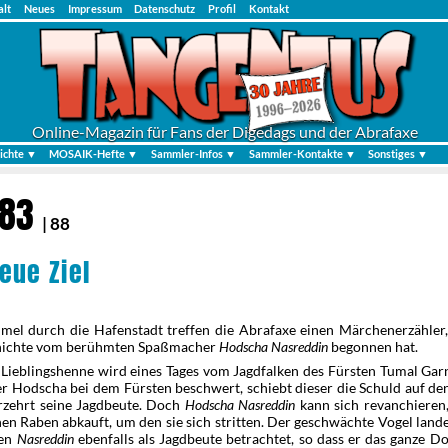
alt
Neues
Impressum
Datenschutz
Profil
Kontakt
Online-Magazin für Fans der Digedags und der Abrafaxe
ichte ▼
MOSAIK-Hefte ▼
Sammler-Infos ▼
Sammler-Kontakte ▼
Sonstiges ▼
983
| 88
eue Ziel
el durch die Hafenstadt treffen die Abrafaxe einen Märchenerzähler,
hichte vom berühmten Spaßmacher
Hodscha Nasreddin
begonnen hat.
Lieblingshenne wird eines Tages vom Jagdfalken des Fürsten Tumal Garn
er Hodscha bei dem Fürsten beschwert, schiebt dieser die Schuld auf d
rzehrt seine Jagdbeute. Doch
Hodscha Nasreddin
kann sich revanchieren,
en Raben abkauft, um den sie sich stritten. Der geschwächte Vogel land
den
Nasreddin
ebenfalls als Jagdbeute betrachtet, so dass er das ganze D