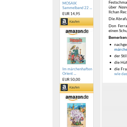
Festschma
MOSAIK
über
Nasr
Sammelband 22 ...
Ilchan Re
EUR 14,95
Die Abraf
Don Ferra
einen Schu
Bemerken
nachg
märche
der Sti
die Hüh
die Fr
Im märchenhaften
Orient ...
wie das
EUR 50,00