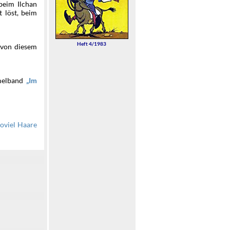
beim Ilchan
 löst, beim
Heft 4/1983
 von diesem
elband
Im
oviel Haare