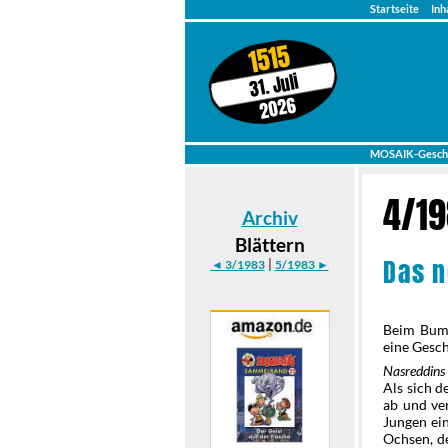
Startseite
Inh
1515
31. Juli
2026
MOSAIK-Gesch
4/1
Archiv
Blättern
Das n
|
◄ 3/1983
5/1983 ►
Beim Bumm
eine Gesc
Nasreddins
Als sich d
ab und ve
Jungen ein
Ochsen, 