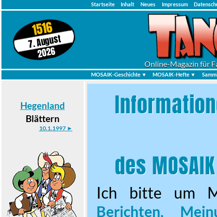
Startseite
Inhalt
Neues
Impressum
Datensch
1516
7. August
2026
Online-Magazin für F
MOSAIK-Geschichte ▼
MOSAIK-Hefte ▼
Samml
Information
Hegenland
Blättern
10.1.1997 ►
des MOSAIK
Ich bitte um M
Berichten, Meinu