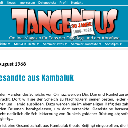
alt
Neues
Impressum
Datenschutz
Profil
Kontakt
Online-Magazin für Fans der Digedags und der Abrafaxe
ichte ▼
MOSAIK-Hefte ▼
Sammler-Infos ▼
Sammler-Kontakte ▼
Sonstiges ▼
 August 1968
Gesandte aus Kambaluk
 den Händen des Scheichs von Ormuz, werden Dig, Dag und Runkel zurüc
racht. Dort will sie der Scheich zu Nachfolgern seiner besten, leider
cher um Hamid ausbilden. Dazu werden sie im ehemaligen Käfig des za
 den Brunnen herabgelassen, um dort versenkte Kieselsteine heraus
eht natürlich die Schlicktarnung von Runkels goldener Rüstung ab; sof
ierig...
 ist eine Gesandtschaft aus Kambaluk (heute Beijing) eingetroffen, die 