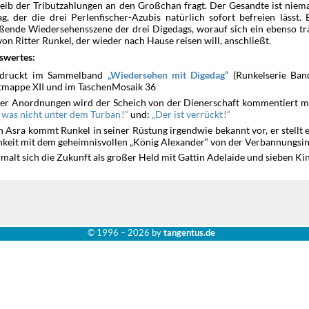
eib der Tributzahlungen an den Großchan fragt. Der Gesandte ist niem
g, der die drei Perlenfischer-Azubis natürlich sofort befreien lässt. 
ißende Wiedersehensszene der drei Digedags, worauf sich ein ebenso tr
on Ritter Runkel, der wieder nach Hause reisen will, anschließt.
swertes:
edruckt im Sammelband
(Runkelserie Band
Wiedersehen mit Digedag
tmappe XII und im TaschenMosaik 36
ner Anordnungen wird der Scheich von der Dienerschaft kommentiert m
und:
 was nicht unter dem Turban !
Der ist verrückt !
n Asra kommt Runkel in seiner Rüstung irgendwie bekannt vor, er stellt 
hkeit mit dem geheimnisvollen „König Alexander“ von der Verbannungsins
malt sich die Zukunft als großer Held mit Gattin Adelaide und sieben Ki
© 1996 –
2026 by
tangentus.de