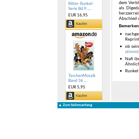
dem Verbl
Ritter-Runkel-
als Digeda
Serie Bd.9: ...
herzzerre
EUR 16,95
Abschied v
Bemerken
nachg
Reprin
ob sei
stimmt
Nafi ib
Ähnlic
Runkel 
TaschenMosaik
Band 36 ...
EUR 5,95
▲ Zum Seitenanfang