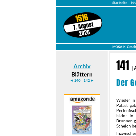
Startseite
Inh
1516
7. August
2026
MOSAIK-Gesch
141
Archiv
|
Blättern
Der 
|
◄ 140
142 ►
Wieder in
Palast geb
Perlenfis
Isidor in
Brunnen g
Scheich beg
Inzwischen