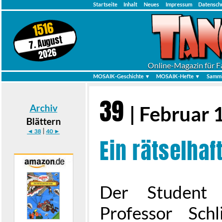
Startseite
Inhalt
Neues
Impressum
Datensch
1516
7. August
2026
Online-Magazin für F
MOSAIK-Geschichte ▼
MOSAIK-Hefte ▼
Samml
39
Archiv
| Februar 
Blättern
|
◄ 38
40 ►
Ein rätselhaf
Der Student 
Professor Schl