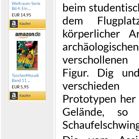
beim studentisc
Weltraum-Serie
Bd.4: Ein ...
EUR 14,95
dem Flugplat
körperlicher A
archäologisc
verschollenen
Figur. Dig un
TaschenMosaik
Band 11 ...
verschieden
EUR 5,95
Prototypen her
Gelände, so
Schaufelschwing