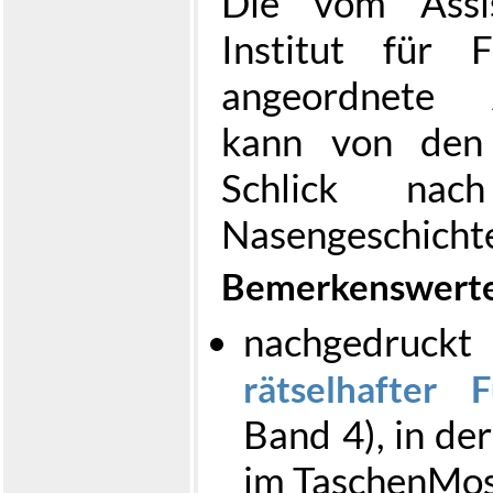
Die vom Assi
Institut für 
angeordnete A
kann von den 
Schlick nac
Nasengeschicht
Bemerkenswerte
nachgedruck
rätselhafter 
Band 4), in de
im TaschenMos