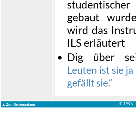
studentisch
gebaut wurde
wird das Inst
ILS erläutert
Dig über s
Leuten ist sie j
gefällt sie.
© 1996 
▲ Zum Seitenanfang