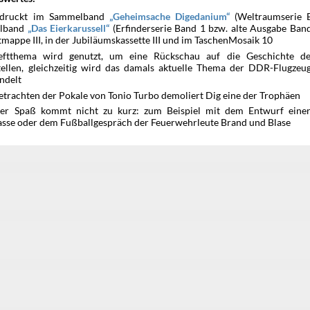
edruckt im Sammelband
(Weltraumserie B
Geheimsache Digedanium
lband
(Erfinderserie Band 1 bzw. alte Ausgabe Band
Das Eierkarussell
mappe III, in der Jubiläumskassette III und im TaschenMosaik 10
ftthema wird genutzt, um eine Rückschau auf die Geschichte der
tellen, gleichzeitig wird das damals aktuelle Thema der DDR-Flugzeu
ndelt
etrachten der Pokale von Tonio Turbo demoliert Dig eine der Trophäen
er Spaß kommt nicht zu kurz: zum Beispiel mit dem Entwurf einer
asse oder dem Fußballgespräch der Feuerwehrleute Brand und Blase