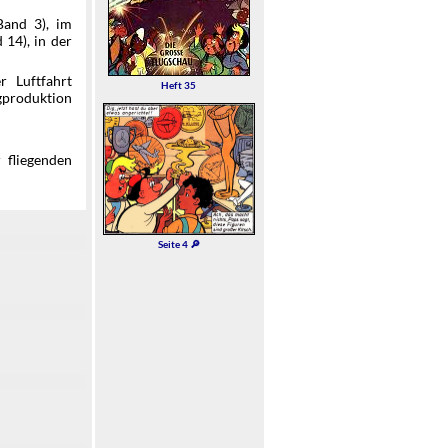
and 3), im
 14), in der
 Luftfahrt
Heft 35
gproduktion
 fliegenden
Seite 4 🔎