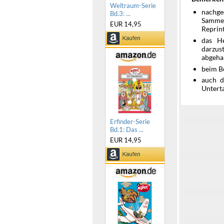
Weltraum-Serie
nachg
Bd.3: ...
Samme
EUR 14,95
Reprint
das He
darzus
abgeha
beim B
auch d
Untert
Erfinder-Serie
Bd.1: Das ...
EUR 14,95