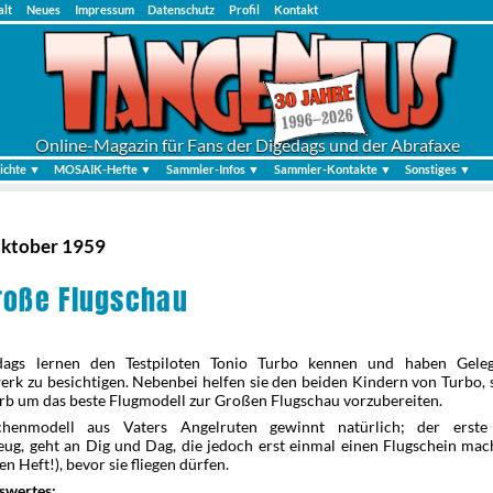
alt
Neues
Impressum
Datenschutz
Profil
Kontakt
Online-Magazin für Fans der Digedags und der Abrafaxe
ichte ▼
MOSAIK-Hefte ▼
Sammler-Infos ▼
Sammler-Kontakte ▼
Sonstiges ▼
Oktober 1959
roße Flugschau
dags lernen den Testpiloten Tonio Turbo kennen und haben Gelege
rk zu besichtigen. Nebenbei helfen sie den beiden Kindern von Turbo, 
b um das beste Flugmodell zur Großen Flugschau vorzubereiten.
henmodell aus Vaters Angelruten gewinnt natürlich; der erste 
zeug, geht an Dig und Dag, die jedoch erst einmal einen Flugschein ma
en Heft!), bevor sie fliegen dürfen.
swertes: