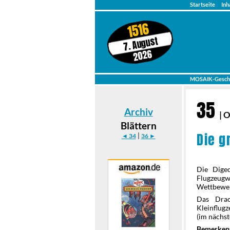
Startseite
Inh
1516
7. August
2026
MOSAIK-Gesch
35
Archiv
| 
Blättern
Die g
|
◄ 34
36 ►
Die Dige
Flugzeugwe
Wettbewer
Das Drac
Kleinflug
(im nächst
Bemerken