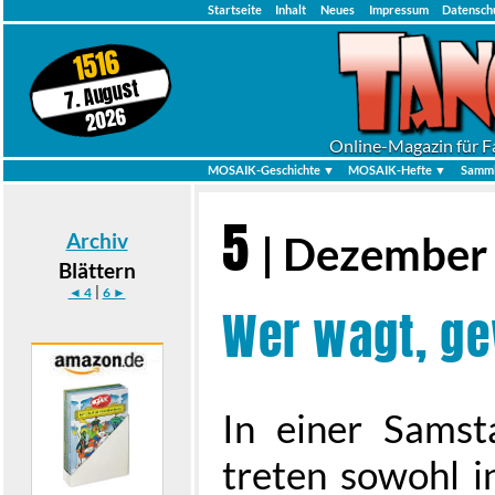
Startseite
Inhalt
Neues
Impressum
Datensch
1516
7. August
2026
Online-Magazin für F
MOSAIK-Geschichte ▼
MOSAIK-Hefte ▼
Samml
5
Archiv
| Dezember
Blättern
|
◄ 4
6 ►
Wer wagt, ge
In einer Sams
treten sowohl i