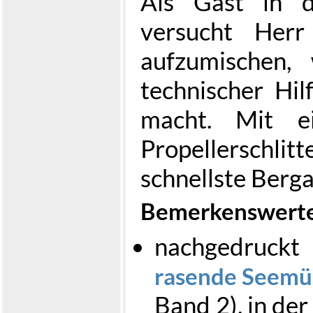
Als Gast in d
versucht Herr
aufzumischen,
technischer Hilf
macht. Mit ei
Propellerschlitt
schnellste Berga
Bemerkenswerte
nachgedruck
rasende Seemü
Band 2), in der