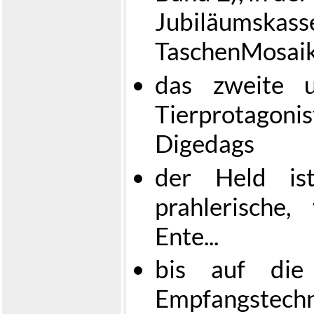
Jubiläumsk
TaschenMosaik
das zweite u
Tierprotagon
Digedags
der Held ist
prahlerische
Ente...
bis auf die
Empfangstech