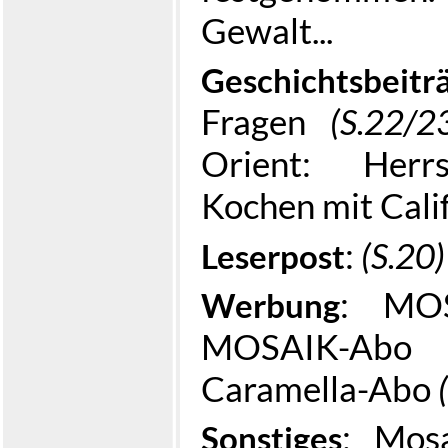
Gewalt...
Geschichtsbeitr
Fragen
(S.22/2
Orient: Herr
Kochen mit Cali
:
(S.20)
Leserpost
: MO
Werbung
MOSAIK-Abo
Caramella-Abo
: Mos
Sonstiges