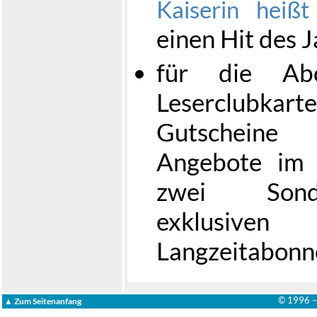
Kaiserin heißt
einen Hit des 
für die Abo
Leserclubkart
Gutscheine
Angebote im
zwei Sonde
exklusive
Langzeitabonn
© 1996 
▲ Zum Seitenanfang