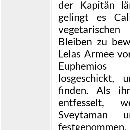
der Kapitän lä
gelingt es Cal
vegetarische
Bleiben zu bew
Lelas Armee vor
Euphemios 
losgeschickt,
finden. Als i
entfesselt,
Sveytaman 
festgenommen. T