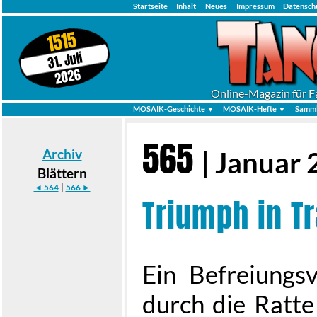
Startseite
Inhalt
Neues
Impressum
Datensch
1515
31. Juli
2026
Online-Magazin für F
MOSAIK-Geschichte ▼
MOSAIK-Hefte ▼
Samml
565
Archiv
| Januar
Blättern
|
◄ 564
566 ►
Triumph in T
Ein Befreiungs
durch die Ratte 