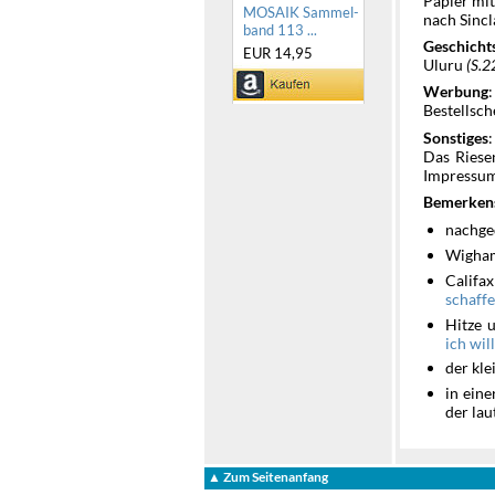
Papier mit
MOSAIK Sammel-
nach Sincl
band 113 ...
Geschicht
EUR 14,95
Uluru
(S.2
Werbung
Bestellsc
Sonstiges
Das Riese
Impressu
Bemerken
nachge
Wigham
Califa
schaff
Hitze 
ich wil
der kle
in eine
der la
▲ Zum Seitenanfang