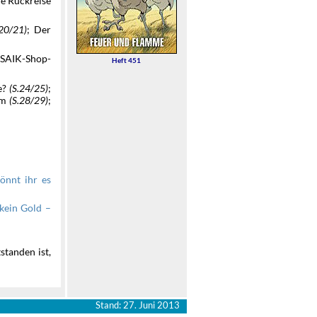
ie Rückreise
.20/21)
; Der
SAIK-Shop-
Heft 451
e?
(S.24/25)
;
um
(S.28/29)
;
önnt ihr es
 kein Gold –
standen ist,
Stand: 27. Juni 2013