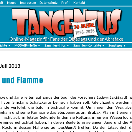
alt
Neues
Impressum
Datenschutz
Profil
Kontakt
Online-Magazin für Fans der Digedags und der Abrafaxe
ichte ▼
MOSAIK-Hefte ▼
Sammler-Infos ▼
Sammler-Kontakte ▼
Sonstiges ▼
 Juli 2013
r und Flamme
axe und Jane reiten auf Emus der Spur des Forschers
Ludwig Leichhardt
na
il von Sinclairs Schatzkarte bei sich haben soll. Gleichzeitig werden
nde verfolgt, die bald in Sichtnähe kommt. Um ihnen den Weg abz
gham und seine Kumpane das Steppengras an. Brabax' Plan mit einem
r nicht auf; in letzter Sekunde finden sie Rettung in einem Wasserloch,
origines geflüchtet haben. In deren Begleitung gelangen Jane und die 
 Rock, in dessen Nähe sie auf
Leichhardt
treffen. Da der tatsächlich d