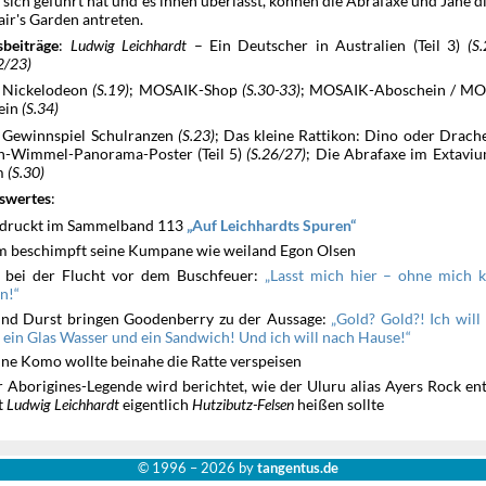
 sich geführt hat und es ihnen überlässt, können die Abrafaxe und Jane d
air's Garden antreten.
:
Ludwig Leichhardt
– Ein Deutscher in Australien (Teil 3)
(S
sbeiträge
2/23)
: Nickelodeon
(S.19)
; MOSAIK-Shop
(S.30-33)
; MOSAIK-Aboschein / MO
hein
(S.34)
: Gewinnspiel Schulranzen
(S.23)
; Das kleine Rattikon: Dino oder Drach
n-Wimmel-Panorama-Poster (Teil 5)
(S.26/27)
; Die Abrafaxe im Extavi
m
(S.30)
:
swertes
druckt im Sammelband 113
Auf Leichhardts Spuren
 beschimpft seine Kumpane wie weiland Egon Olsen
x bei der Flucht vor dem Buschfeuer:
Lasst mich hier – ohne mich k
en!
und Durst bringen Goodenberry zu der Aussage:
Gold? Gold?! Ich will
l ein Glas Wasser und ein Sandwich! Und ich will nach Hause!
ine Komo wollte beinahe die Ratte verspeisen
r Aborigines-Legende wird berichtet, wie der Uluru alias Ayers Rock ent
ut
Ludwig Leichhardt
eigentlich
Hutzibutz-Felsen
heißen sollte
© 1996 –
2026 by
tangentus.de