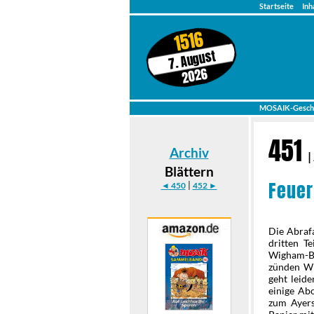
Startseite
Inh
1516
7. August
2026
MOSAIK-Gesch
451
Archiv
|
Blättern
Feue
|
◄ 450
452 ►
Die Abraf
dritten Te
Wigham-Ba
zünden Wi
geht leide
einige Ab
zum Ayers