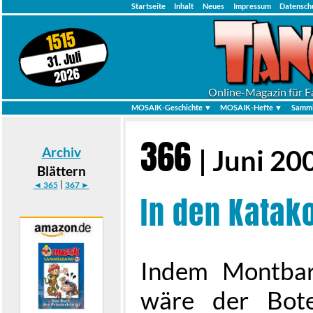
Startseite
Inhalt
Neues
Impressum
Datensch
1515
31. Juli
2026
Online-Magazin für F
MOSAIK-Geschichte ▼
MOSAIK-Hefte ▼
Samml
366
Archiv
| Juni 20
Blättern
|
◄ 365
367 ►
In den Kata
Indem Montbar
wäre der Bote