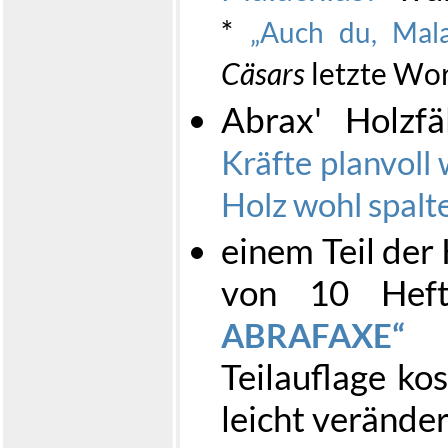
*
Auch du, Mala
Cäsars
letzte Wo
Abrax' Holzfä
Kräfte planvoll
Holz wohl spalte
einem Teil der 
von 10 Hef
e
ABRAFAXE
Teilauflage ko
leicht verände