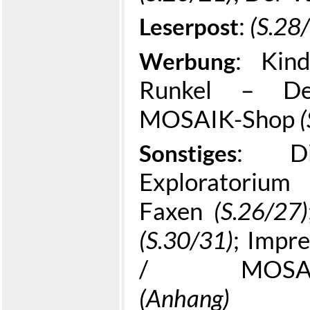
:
(S.28
Leserpost
: Kin
Werbung
Runkel – D
MOSAIK-Shop
: Di
Sonstiges
Exploratoriu
Faxen
(S.26/27)
(S.30/31)
; Impr
/ MOSAIK-Sh
(Anhang)