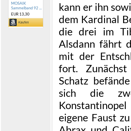
kann er ihn sow
MOSAIK
Sammelband 92 ...
EUR 13,30
dem Kardinal Be
die drei im Ti
Alsdann fährt 
mit der Entsch
fort. Zunächs
Schatz befände
sich die zw
Konstantinope
eigene Faust zu
Abrax und Cali