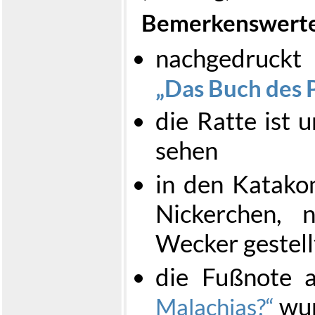
Bemerkenswert
nachgedruck
Das Buch des 
die Ratte ist 
sehen
in den Katako
Nickerchen, 
Wecker gestell
die Fußnote 
wur
Malachias?