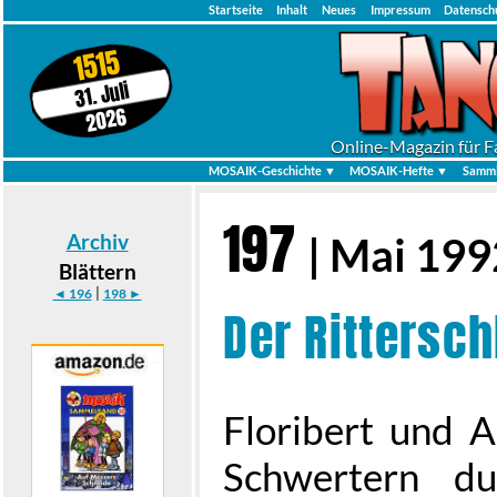
Startseite
Inhalt
Neues
Impressum
Datensch
1515
31. Juli
2026
Online-Magazin für F
MOSAIK-Geschichte ▼
MOSAIK-Hefte ▼
Samml
197
Archiv
| Mai 199
Blättern
|
◄ 196
198 ►
Der Rittersch
Floribert und A
Schwertern d