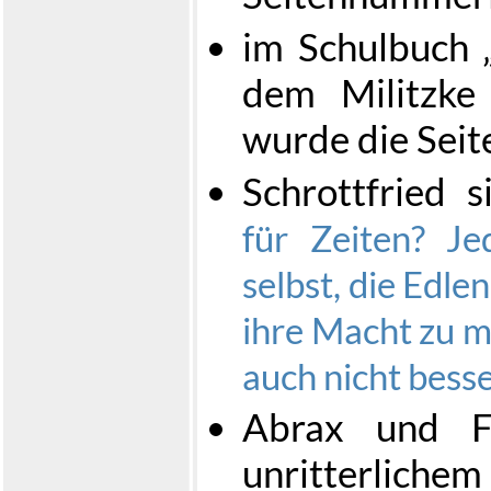
im Schulbuch „
dem Militzke
wurde die Seit
Schrottfried s
für Zeiten? Je
selbst, die Edle
ihre Macht zu m
auch nicht besser
Abrax und Fl
unritterlich