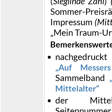
(
Sieglinde Zahl
)
Sommer-Preisr
Impressum
(Mitt
„Mein Traum-Ur
Bemerkenswerte
nachgedruck
Auf Messers
Sammelband
Mittelalter
der Mitte
Seitennummer