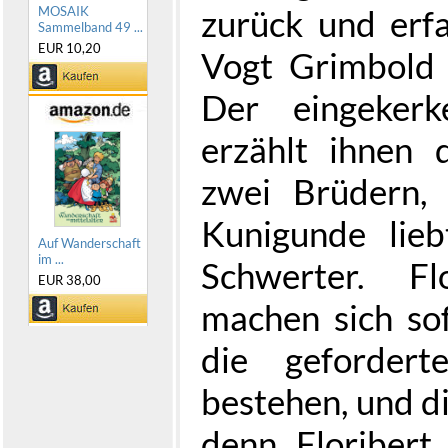
zurück und erf
MOSAIK
Sammelband 49 ...
EUR 10,20
Vogt Grimbold
Der eingekerk
erzählt ihnen
zwei Brüdern, 
Kunigunde lie
Auf Wanderschaft
im ...
Schwerter. F
EUR 38,00
machen sich so
die geforder
bestehen, und di
denn Floribert