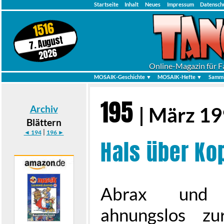
Startseite
Inhalt
Neues
Impressum
Datensch
1516
7. August
2026
Online-Magazin für F
MOSAIK-Geschichte ▼
MOSAIK-Hefte ▼
Samml
195
Archiv
| März 1
Blättern
|
◄ 194
196 ►
Hals über Ko
Abrax und 
ahnungslos zu