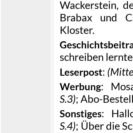
Wackerstein, d
Brabax und Ca
Kloster.
Geschichtsbeitr
schreiben lernt
:
(Mitte
Leserpost
: Mos
Werbung
S.3)
; Abo-Bestel
: Hal
Sonstiges
S.4)
; Über die Sc