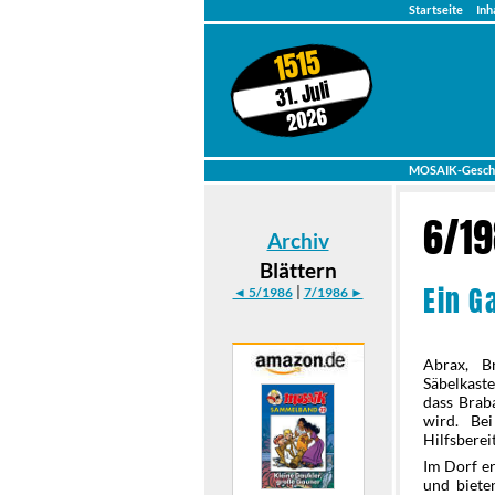
Startseite
Inh
1515
31. Juli
2026
MOSAIK-Gesch
6/1
Archiv
Blättern
Ein G
|
◄ 5/1986
7/1986 ►
Abrax, B
Säbelkaste
dass Brab
wird. Be
Hilfsbere
Im Dorf er
und biete