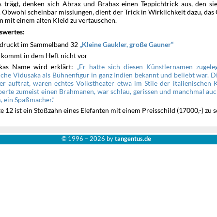
rs trägt, denken sich Abrax und Brabax einen Teppichtrick aus, den s
 Obwohl scheinbar misslungen, dient der Trick in Wirklichkeit dazu, da
 mit einem alten Kleid zu vertauschen.
swertes:
druckt im Sammelband 32
Kleine Gaukler, große Gauner
x kommt in dem Heft nicht vor
kas Name wird erklärt:
Er hatte sich diesen Künstlernamen zugeleg
iche Vidusaka als Bühnenfigur in ganz Indien bekannt und beliebt war. Di
er auftrat, waren echtes Volkstheater etwa im Stile der italienischen
perte zumeist einen Brahmanen, war schlau, gerissen und manchmal auch
, ein Spaßmacher.
te 12 ist ein Stoßzahn eines Elefanten mit einem Preisschild (17000,-) zu 
© 1996 –
2026 by
tangentus.de