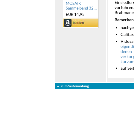
Einsiedle
MOSAIK
vorführen.
Sammelband 32 ...
Brahmanen
EUR 14,95
Bemerken
nachge
Califa
Vidusa
eigentl
denen 
verkör
kurzum
auf Sei
▲ Zum Seitenanfang