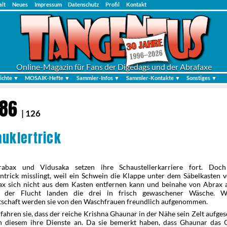
alt
Neues
Impressum
Datenschutz
Profil
Kontakt
Online-Magazin für Fans der Digedags und der Abrafaxe
ichte ▼
MOSAIK-Hefte ▼
Sammler-Infos ▼
Sammler-Kontakte ▼
Sonstiges ▼
986
| 126
auklertrick
rabax und Vidusaka setzen ihre Schaustellerkarriere fort. Doc
ntrick misslingt, weil ein Schwein die Klappe unter dem Säbelkasten v
ax sich nicht aus dem Kasten entfernen kann und beinahe von Abrax a
i der Flucht landen die drei in frisch gewaschener Wäsche. W
itschaft werden sie von den Waschfrauen freundlich aufgenommen.
fahren sie, dass der reiche Krishna Ghaunar in der Nähe sein Zelt aufges
n diesem ihre Dienste an. Da sie bemerkt haben, dass Ghaunar das