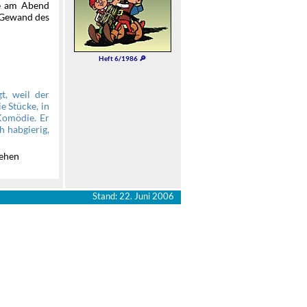
ie am Abend
s Gewand des
Heft 6/1986 🔎
t, weil der
e Stücke, in
 Komödie. Er
 habgierig,
sehen
Stand: 22. Juni 2006