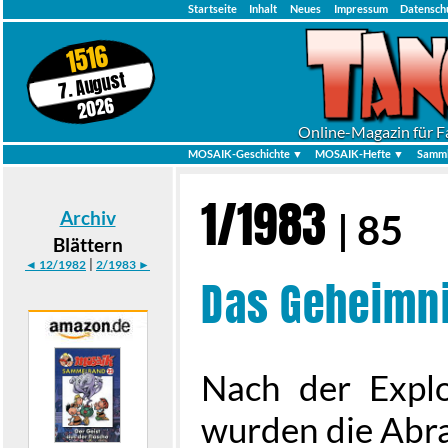
Startseite
Inhalt
Neues
Impressum
Datensch
1516
7. August
2026
Online-Magazin für F
MOSAIK-Geschichte ▼
MOSAIK-Hefte ▼
Samml
1/1983
Archiv
| 85
Blättern
|
◄ 12/1982
2/1983 ►
Das Geheimni
Nach der Explo
wurden die Abra