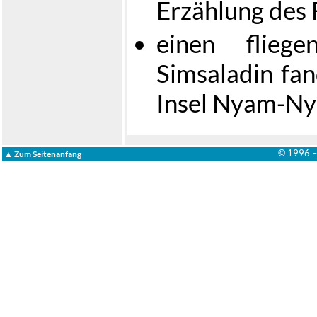
Erzählung des 
einen fliege
Simsaladin fan
Insel Nyam-N
© 1996 
▲ Zum Seitenanfang